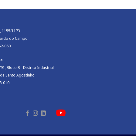
, 1155/1173
rnardo do Campo
852-060
te
91, Bloco B - Distrito Industrial
 de Santo Agostinho
03-010