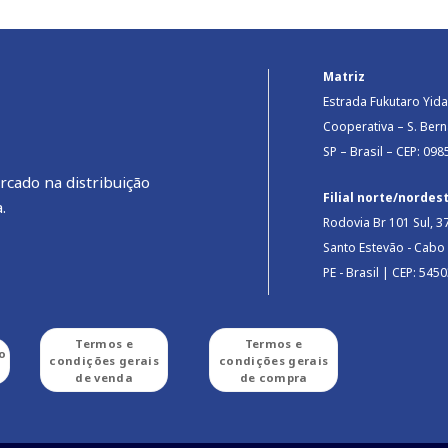
Matriz
Estrada Fukutaro Yida
Cooperativa – S. Be
SP – Brasil – CEP: 09
rcado na distribuição
Filial norte/nordes
.
Rodovia Br 101 Sul, 37
Santo Estevão - Cabo
PE - Brasil | CEP: 545
Termos e
Termos e
o
condições gerais
condições gerais
de venda
de compra