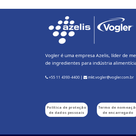
Vogler é uma empresa Azelis, líder de me
de ingredientes para indústria alimentícia
+55 11 4393-4400 |
mkt.vogler@vogler.com.br
Política de proteção
Termo de nomeaçã
de dados pessoais
de encarregado