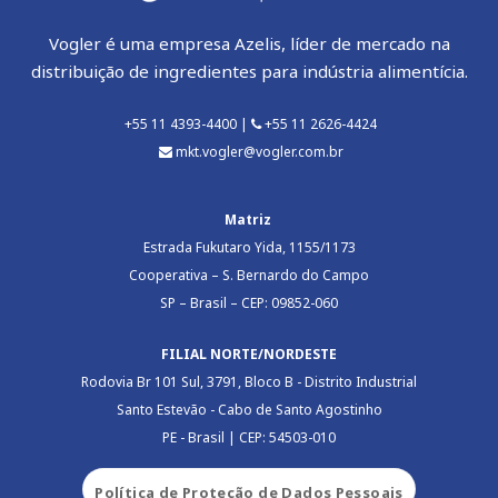
Vogler é uma empresa Azelis, líder de mercado na
distribuição de ingredientes para indústria alimentícia.
+55 11 4393-4400 |
+55 11 2626-4424
mkt.vogler@vogler.com.br
Matriz
Estrada Fukutaro Yida, 1155/1173
Cooperativa – S. Bernardo do Campo
SP – Brasil – CEP: 09852-060
FILIAL NORTE/NORDESTE
Rodovia Br 101 Sul, 3791, Bloco B - Distrito Industrial
Santo Estevão - Cabo de Santo Agostinho
PE - Brasil | CEP: 54503-010
Política de Proteção de Dados Pessoais