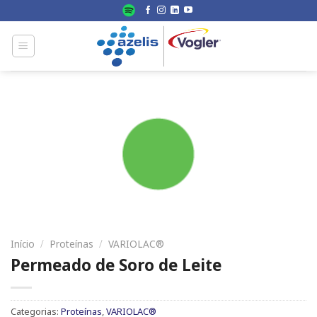
Skip
to
content
Início
/
Proteínas
/
VARIOLAC®
Permeado de Soro de Leite
Categorias:
Proteínas
,
VARIOLAC®